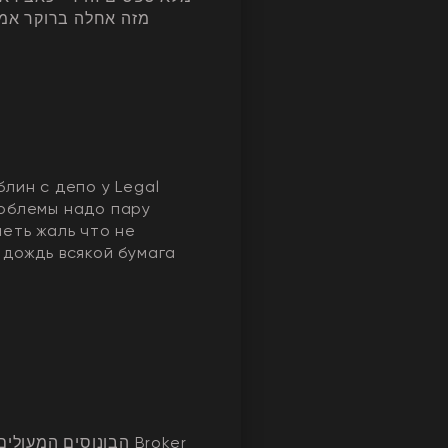
מזה אחלה ברוקר אמי
блин с депо у Legal
облемы надо пару
меть жаль что не
 дождь всякой бумага
הבונוסים המעו Broker