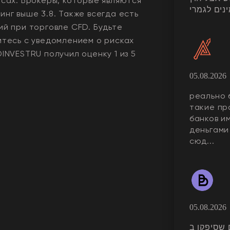
рсах. Брокеры, которые являются
נים לגמרי
нг выше 3.8. Также всегда еcть
ий при торговле CFD. Будьте
мтесь с уведомлением о рисках
DINVESTRU
получил оценку
1
из 5
05.08.2026
реально 
такие пр
банков и
деньгами
сюд...
05.08.2026
לים שסיפקו ב