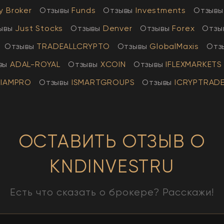
y Broker
Отзывы
Funds
Отзывы
Investments
Отзывы
ывы
Just Stocks
Отзывы
Denver
Отзывы
Forex
Отзы
Отзывы
TRADEALLCRYPTO
Отзывы
GlobalMaxis
Отз
вы
АDAL-ROYAL
Отзывы
XCOIN
Отзывы
IFLEXMARKETS
IAMPRO
Отзывы
ISMARTGROUPS
Отзывы
ICRYPTRAD
ОСТАВИТЬ ОТЗЫВ О
KNDINVESTRU
Есть что сказать о брокере? Расскажи!