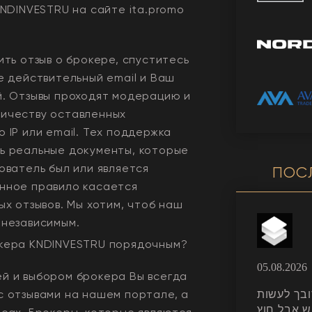
NDINVESTRU
на сайте ita.promo
ить отзыв о брокере, спуститесь
е действительный email и Ваш
й. Отзывы проходят модерацию и
ичеству оставленных
 IP или email. Тех поддержка
ь реальные документы, которые
ователь был или является
ПОС
нное правило касается
ых отзывов. Мы хотим, чтоб наш
 независимым.
окера
KNDINVESTRU
порядочным?
05.08.2026
й и выбором брокера Вы всегда
с отзывами на нашем портале, а
קצת מסובך לעשות K
ש אבל חוץ