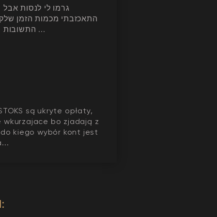
גרמו לי לנסות אבל
התאכזבתי מכמות הזמן שלק
התשובות בקשר לקוד ...
STOKS są ukryte opłaty,
 wkurzajace bo zjadają z
 do kiego wybór kont jest
...
: