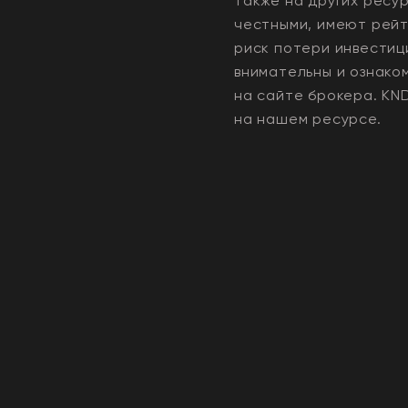
также на других ресу
честными, имеют рейти
риск потери инвестиц
внимательны и ознако
на сайте брокера.
KN
на нашем ресурсе.