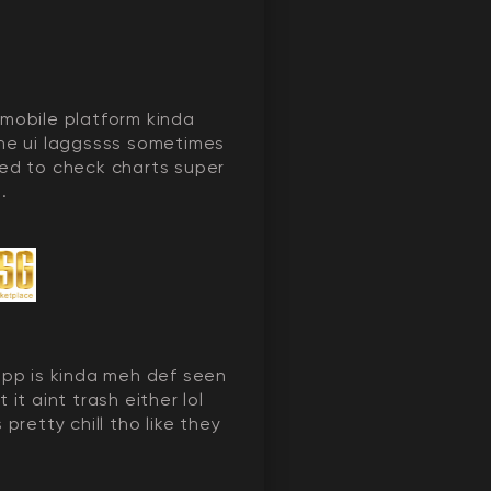
mobile platform kinda
he ui laggssss sometimes
ed to check charts super
..
app is kinda meh def seen
 it aint trash either lol
 pretty chill tho like they