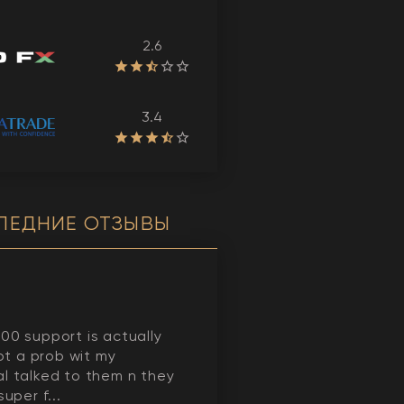
2.6
3.4
ЛЕДНИЕ ОТЗЫВЫ
00 support is actually
got a prob wit my
l talked to them n they
super f...