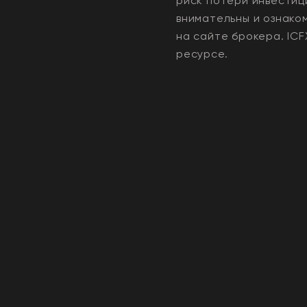
риск потери инвестиц
внимательны и ознако
на сайте брокера.
ICF
ресурсе.