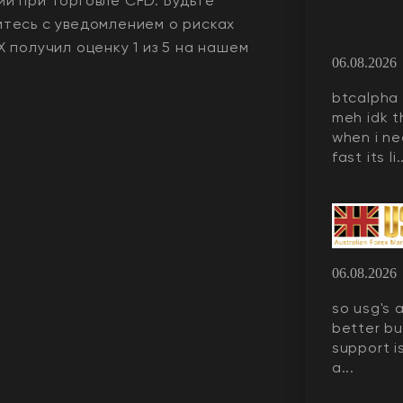
ий при торговле CFD. Будьте
мтесь с уведомлением о рисках
X
получил оценку
1
из 5 на нашем
06.08.2026
btcalpha 
meh idk t
when i ne
fast its li.
06.08.2026
so usg's 
better but
support is
a...