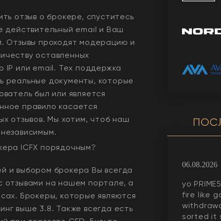
ить отзыв о брокере, спуститесь
е действительный email и Ваш
й. Отзывы проходят модерацию и
ичеству оставленных
 IP или email. Тех поддержка
ь реальные документы, которые
ователь был или является
нное правило касается
ых отзывов. Мы хотим, чтоб наш
ПОС
 независимым.
окера
ICFX
порядочным?
06.08.2026
й и выбором брокера Вы всегда
с отзывами на нашем портале, а
yo PRIME5
fire like 
рсах. Брокеры, которые являются
withdrawa
нг выше 3.8. Также всегда еcть
sorted it 