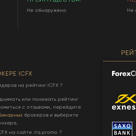
Не обнаружено
Не
РЕЙ
ОКЕРЕ
ICFX
йдеров на рейтинг
ICFX
?
днимать или понижать рейтинг
комиться с отзывами, перейдите
бинарных
брокеров и выберите
рокера.
CFX
на сайте ita.promo ?