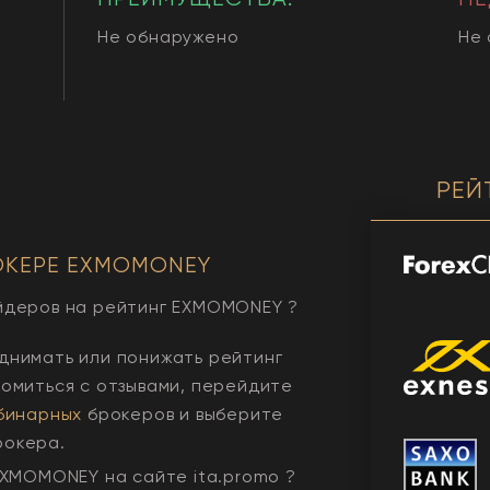
Не обнаружено
Не
РЕЙ
ОКЕРЕ
EXMOMONEY
йдеров на рейтинг
EXMOMONEY
?
днимать или понижать рейтинг
комиться с отзывами, перейдите
бинарных
брокеров и выберите
рокера.
EXMOMONEY
на сайте ita.promo ?