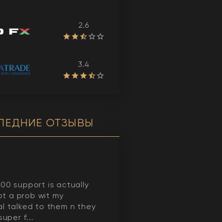
2.6
3.4
ЛЕДНИЕ ОТЗЫВЫ
00 support is actually
got a prob wit my
l talked to them n they
super f...