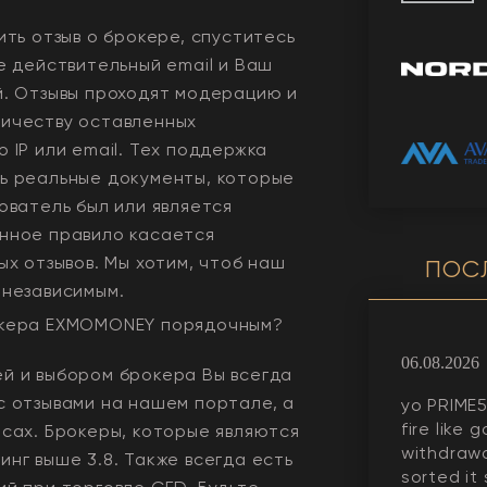
ить отзыв о брокере, спуститесь
е действительный email и Ваш
й. Отзывы проходят модерацию и
ичеству оставленных
 IP или email. Тех поддержка
ь реальные документы, которые
ователь был или является
нное правило касается
ых отзывов. Мы хотим, чтоб наш
ПОС
 независимым.
окера
EXMOMONEY
порядочным?
06.08.2026
й и выбором брокера Вы всегда
с отзывами на нашем портале, а
yo PRIME5
fire like 
рсах. Брокеры, которые являются
withdrawa
нг выше 3.8. Также всегда еcть
sorted it 