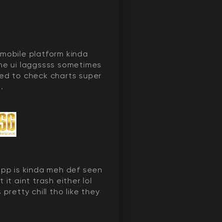
mobile platform kinda
he ui laggssss sometimes
ed to check charts super
..
app is kinda meh def seen
 it aint trash either lol
 pretty chill tho like they