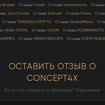
y Broker
Отзывы
Funds
Отзывы
Investments
Отзывы
ывы
Just Stocks
Отзывы
Denver
Отзывы
Forex
Отзы
Отзывы
TRADEALLCRYPTO
Отзывы
GlobalMaxis
Отз
вы
АDAL-ROYAL
Отзывы
XCOIN
Отзывы
IFLEXMARKETS
IAMPRO
Отзывы
ISMARTGROUPS
Отзывы
ICRYPTRAD
ОСТАВИТЬ ОТЗЫВ О
CONCEPT4X
Есть что сказать о брокере? Расскажи!