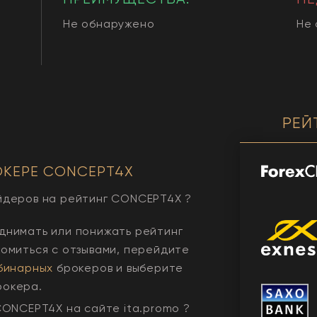
Не обнаружено
Не
РЕЙ
ОКЕРЕ
CONCEPT4X
йдеров на рейтинг
CONCEPT4X
?
днимать или понижать рейтинг
комиться с отзывами, перейдите
бинарных
брокеров и выберите
рокера.
CONCEPT4X
на сайте ita.promo ?