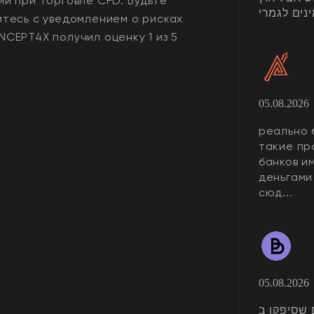
ий при торговле CFD. Будьте
נים לגמרי
мтесь с уведомлением о рисках
NCEPT4X
получил оценку
1
из 5
05.08.2026
реально 
такие пр
банков и
деньгами
сюд...
05.08.2026
לים שסיפקו ב