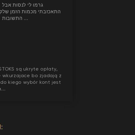
גרמו לי לנסות אבל
התאכזבתי מכמות הזמן שלק
התשובות בקשר לקוד ...
STOKS są ukryte opłaty,
 wkurzajace bo zjadają z
 do kiego wybór kont jest
...
: