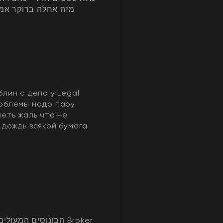
מזה אחלה ברוקר אמי
блин с депо у Legal
облемы надо пару
меть жаль что не
 дождь всякой бумага
הבונוסים המעו Broker