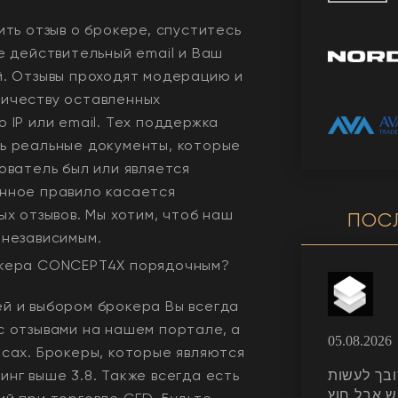
ить отзыв о брокере, спуститесь
е действительный email и Ваш
й. Отзывы проходят модерацию и
ичеству оставленных
 IP или email. Тех поддержка
ь реальные документы, которые
ователь был или является
нное правило касается
ых отзывов. Мы хотим, чтоб наш
ПОС
 независимым.
окера
CONCEPT4X
порядочным?
й и выбором брокера Вы всегда
с отзывами на нашем портале, а
05.08.2026
рсах. Брокеры, которые являются
нг выше 3.8. Также всегда еcть
קצת מסובך לעשות K
ש אבל חוץ