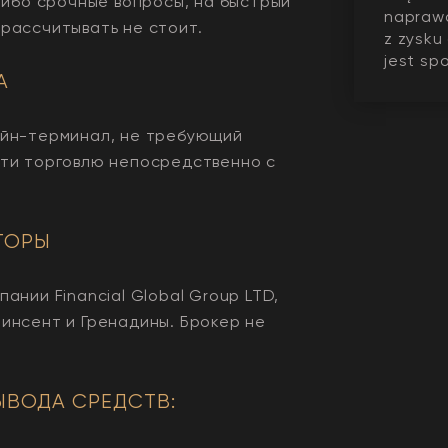
-либо срочные вопросы, на быстрый
naprawd
рассчитывать не стоит.
z zysku
jest spo
А
айн-терминал, не требующий
сти торговлю непосредственно с
ТОРЫ
ании Financial Global Group LTD,
инсент и Гренадины. Брокер не
ЫВОДА СРЕДСТВ: