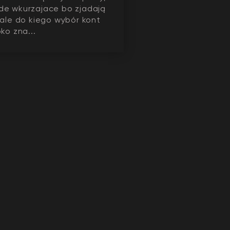
e wkurzajace bo zjadają
 ale do kiego wybór kont
ko zna...