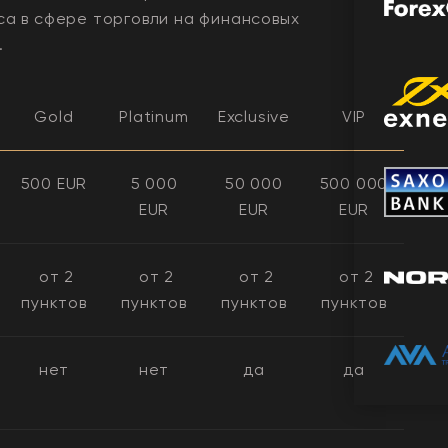
са в сфере торговли на финансовых
.
Gold
Platinum
Exclusive
VIP
500 EUR
5 000
50 000
500 000
EUR
EUR
EUR
от 2
от 2
от 2
от 2
пунктов
пунктов
пунктов
пунктов
нет
нет
да
да