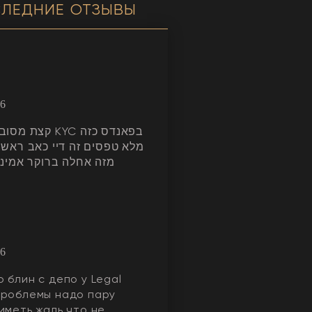
ЛЕДНИЕ ОТЗЫВЫ
26
קצ KYC בפאנדס כזה
מלא טפסים זה דיי כאב ראש 
מזה אחלה ברוקר אמיני
26
 блин с депо у Legal
проблемы надо пару
иметь жаль что не