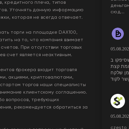
, кредитного плеча, типов
деньгам
тов. Уточнять данную информацию
сюд...
жки, которая не всегда отвечает.
чать торги на площадке DAX100,
тить на то, что компания взимает
 счетов. При отсутствии торговых
05.08.20
ев счет является неактивным.
 שסיפקו ב
אמת קצת
ентов брокера входит торговля
מן שלקח
ми, акциями, криптовалютами,
д стартом торгов наши специалисты
 внимание клиентскому соглашению.
ибо вопросов, требующих
ения, рекомендуется обратиться за
05.08.20
często 