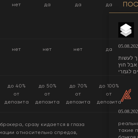
ПОС
нет
да
да
да
05.08.20
нет
нет
нет
да
ת מסובך לעשות
אבל חוץ
ם לגמרי
до 40%
до 50%
до 70%
до 100%
от
от
от
от
депозита
депозита
депозита
депозита
05.08.20
реально
рокера, сразу кидается в глаза
такие 
мации относительно спредов,
банков 