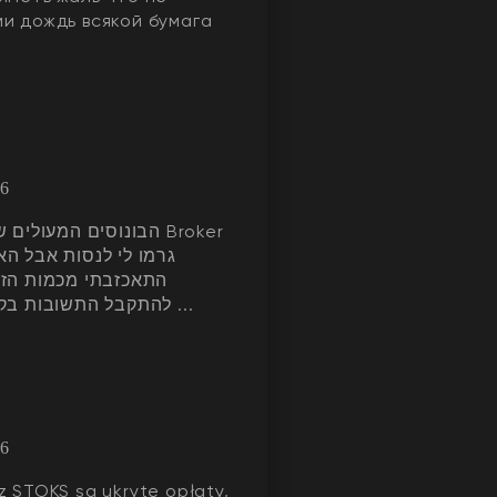
и дождь всякой бумага
26
הבונוסים המעולים Broker
גרמו לי לנסות אבל ה
התאכזבתי מכמות הז
להתקבל התשובות בקשר לקוד ...
26
z STOKS są ukryte opłaty,