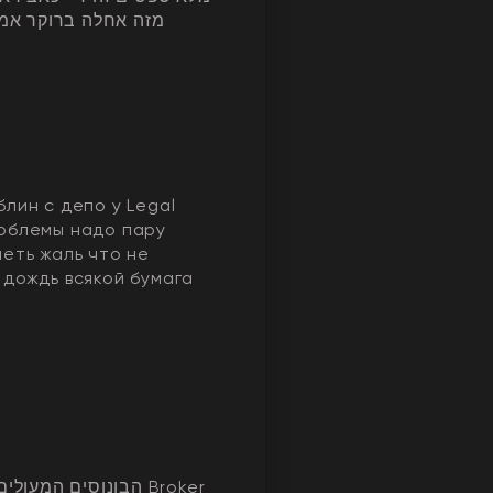
מזה אחלה ברוקר אמי
блин с депо у Legal
облемы надо пару
меть жаль что не
 дождь всякой бумага
הבונוסים המעו Broker