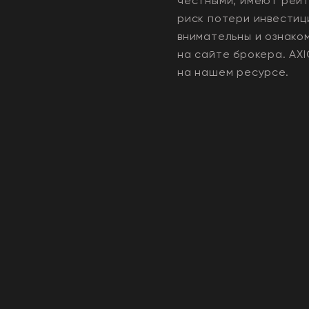
честными, имеют рейти
риск потери инвестиц
внимательны и ознако
на сайте брокера.
AX
на нашем ресурсе.