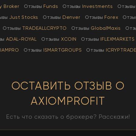
y Broker
Отзывы
Funds
Отзывы
Investments
Отзывы
ывы
Just Stocks
Отзывы
Denver
Отзывы
Forex
Отзы
Отзывы
TRADEALLCRYPTO
Отзывы
GlobalMaxis
Отз
вы
АDAL-ROYAL
Отзывы
XCOIN
Отзывы
IFLEXMARKETS
IAMPRO
Отзывы
ISMARTGROUPS
Отзывы
ICRYPTRAD
ОСТАВИТЬ ОТЗЫВ О
AXIOMPROFIT
Есть что сказать о брокере? Расскажи!