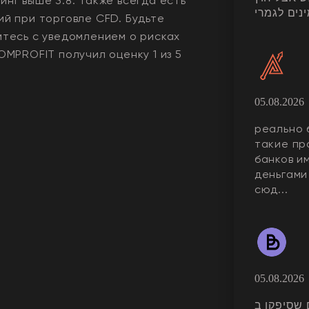
нг выше 3.8. Также всегда еcть
נים לגמרי
ий при торговле CFD. Будьте
мтесь с уведомлением о рисках
IOMPROFIT
получил оценку
1
из 5
05.08.2026
реально 
такие пр
банков и
деньгами
сюд...
05.08.2026
לים שסיפקו ב