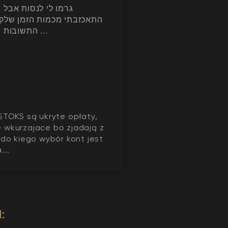
גרמו לי לנסות אבל
התאכזבתי מכמות הזמן שלק
התשובות בקשר לקוד ...
STOKS są ukryte opłaty,
 wkurzajace bo zjadają z
 do kiego wybór kont jest
...
: