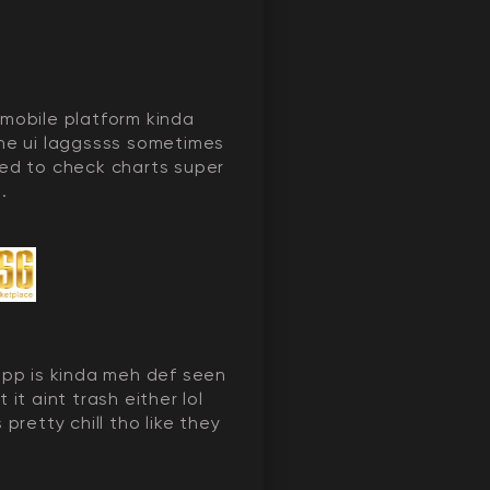
mobile platform kinda
he ui laggssss sometimes
ed to check charts super
..
app is kinda meh def seen
 it aint trash either lol
 pretty chill tho like they