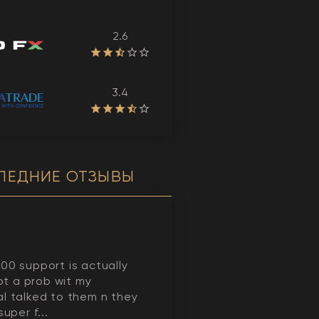
2.6
3.4
ЛЕДНИЕ ОТЗЫВЫ
00 support is actually
got a prob wit my
l talked to them n they
super f...