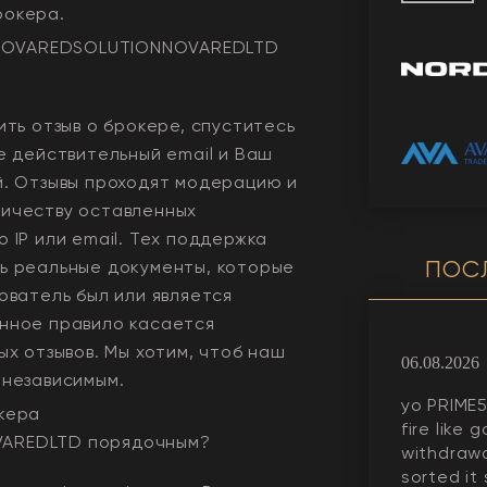
рокера.
NOVAREDSOLUTIONNOVAREDLTD
ить отзыв о брокере, спуститесь
е действительный email и Ваш
й. Отзывы проходят модерацию и
ичеству оставленных
 IP или email. Тех поддержка
ПОС
ь реальные документы, которые
ователь был или является
нное правило касается
ых отзывов. Мы хотим, чтоб наш
06.08.2026
 независимым.
yo PRIME5
кера
fire like 
VAREDLTD
порядочным?
withdrawa
sorted it 