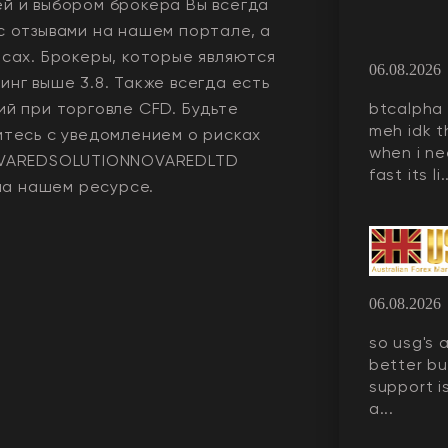
й и выбором брокера Вы всегда
с отзывами на нашем портале, а
рсах. Брокеры, которые являются
06.08.2026
нг выше 3.8. Также всегда еcть
ий при торговле CFD. Будьте
btcalpha 
meh idk t
мтесь с уведомлением о рисках
when i ne
VAREDSOLUTIONNOVAREDLTD
fast its li.
на нашем ресурсе.
06.08.2026
so usg's 
better but
support is
a...