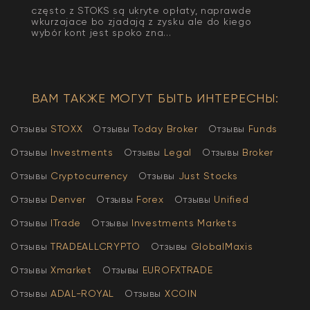
często z STOKS są ukryte opłaty, naprawde
wkurzajace bo zjadają z zysku ale do kiego
wybór kont jest spoko zna...
ВАМ ТАКЖЕ МОГУТ БЫТЬ ИНТЕРЕСНЫ:
Отзывы
STOXX
Отзывы
Today Broker
Отзывы
Funds
Отзывы
Investments
Отзывы
Legal
Отзывы
Broker
Отзывы
Cryptocurrency
Отзывы
Just Stocks
Отзывы
Denver
Отзывы
Forex
Отзывы
Unified
Отзывы
ITrade
Отзывы
Investments Markets
Отзывы
TRADEALLCRYPTO
Отзывы
GlobalMaxis
Отзывы
Xmarket
Отзывы
EUROFXTRADE
Отзывы
АDAL-ROYAL
Отзывы
XCOIN