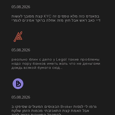
05.08.2026
קצת מסובך לעשות KYC בפאנדס כזה מלא טפסים זה
דיי כאב ראש אבל חוץ מזה אחלה ברוקר אמינים לגמרי
05.08.2026
реально блин с депо у Legal такие проблемы
надо пару банков иметь жаль что не деньгами
дождь всякой бумага сюд...
05.08.2026
הבונוסים המעולים שסיפקו ב Broker גרמו לי לנסות
אבל האמת קצת התאכזבתי מכמות הזמן שלקח
להתקבל התשובות בקשר לקוד ...